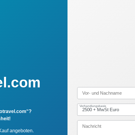
el.com
Verhandlungsbasis
totravel.com“?
heit!
 Kauf angeboten.